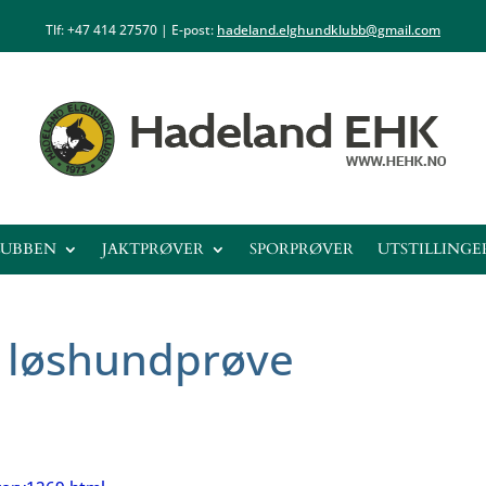
Tlf: +47
414 27570
| E-post:
hadeland.elghundklubb@gmail.com
LUBBEN
JAKTPRØVER
SPORPRØVER
UTSTILLINGE
t løshundprøve