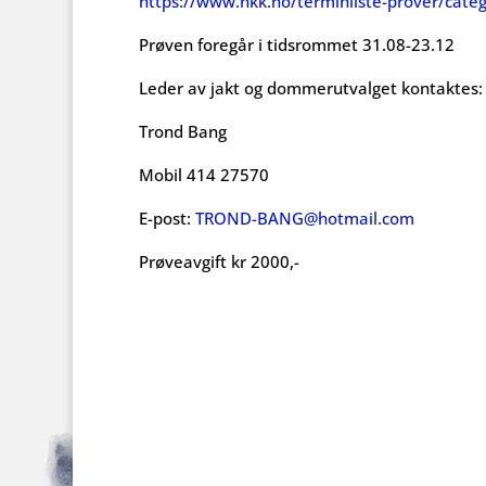
https://www.nkk.no/terminliste-prover/cate
Prøven foregår i tidsrommet 31.08-23.12
Leder av jakt og dommerutvalget kontaktes:
Trond Bang
Mobil 414 27570
E-post:
TROND-BANG@hotmail.com
Prøveavgift kr 2000,-