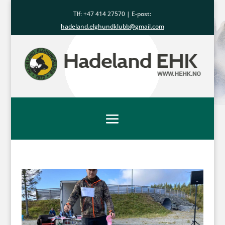
Tlf: +47
414 27570
| E-post:
hadeland.elghundklubb@gmail.com