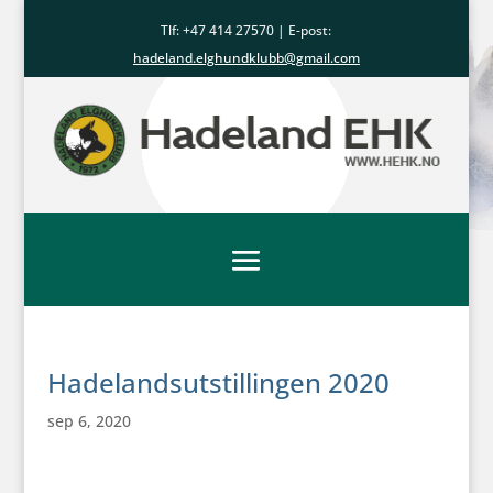
Tlf: +47
414 27570
| E-post:
hadeland.elghundklubb@gmail.com
Hadelandsutstillingen 2020
sep 6, 2020