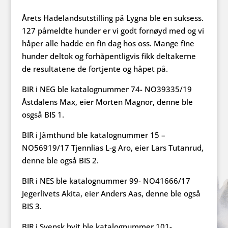
Årets Hadelandsutstilling på Lygna ble en suksess.
127 påmeldte hunder er vi godt fornøyd med og vi
håper alle hadde en fin dag hos oss. Mange fine
hunder deltok og forhåpentligvis fikk deltakerne
de resultatene de fortjente og håpet på.
BIR i NEG ble katalognummer 74- NO39335/19
Åstdalens Max, eier Morten Magnor, denne ble
osgså BIS 1.
BIR i Jãmthund ble katalognummer 15 –
NO56919/17 Tjennlias L-g Aro, eier Lars Tutanrud,
denne ble også BIS 2.
BIR i NES ble katalognummer 99- NO41666/17
Jegerlivets Akita, eier Anders Aas, denne ble også
BIS 3.
BIR i Svensk hvit ble katalognummer 101-