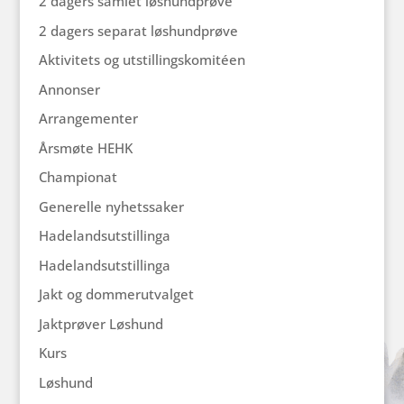
2 dagers samlet løshundprøve
2 dagers separat løshundprøve
Aktivitets og utstillingskomitéen
Annonser
Arrangementer
Årsmøte HEHK
Championat
Generelle nyhetssaker
Hadelandsutstillinga
Hadelandsutstillinga
Jakt og dommerutvalget
Jaktprøver Løshund
Kurs
Løshund