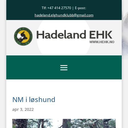
Tlf: +47
414 27570
| E-post:
hadeland.elghundklubb@gmail.com
NM i løshund
apr 3, 2022