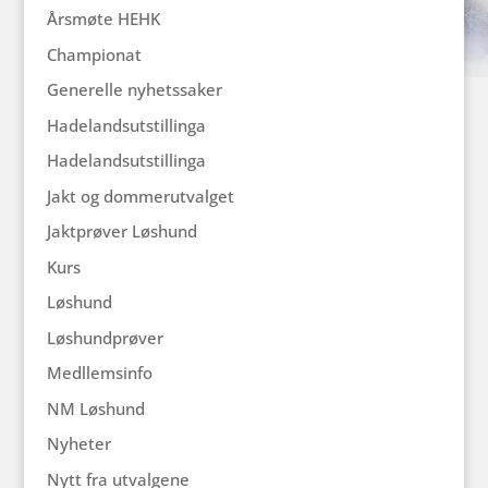
Årsmøte HEHK
Championat
Generelle nyhetssaker
Hadelandsutstillinga
Hadelandsutstillinga
Jakt og dommerutvalget
Jaktprøver Løshund
Kurs
Løshund
Løshundprøver
Medllemsinfo
NM Løshund
Nyheter
Nytt fra utvalgene