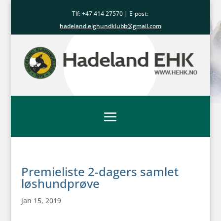
Tlf: +47
414 27570
| E-post:
hadeland.elghundklubb@gmail.com
Premieliste 2-dagers samlet
løshundprøve
jan 15, 2019