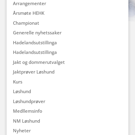
Arrangementer
Årsmøte HEHK
Championat
Generelle nyhetssaker
Hadelandsutstillinga
Hadelandsutstillinga
Jakt og dommerutvalget
Jaktprøver Løshund
Kurs
Løshund
Løshundprøver
Medllemsinfo
NM Løshund
Nyheter