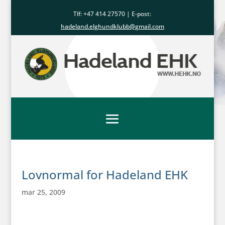
Tlf: +47
414 27570
| E-post:
hadeland.elghundklubb@gmail.com
Lovnormal for Hadeland EHK
mar 25, 2009