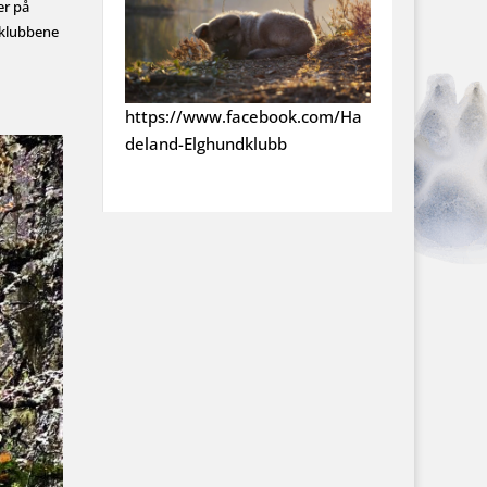
er på
 klubbene
ht
tps://www.facebook.com/Ha
deland-Elghundklubb