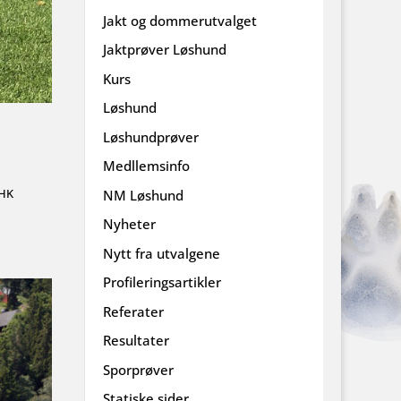
Jakt og dommerutvalget
Jaktprøver Løshund
Kurs
Løshund
Løshundprøver
Medllemsinfo
EHK
NM Løshund
Nyheter
Nytt fra utvalgene
Profileringsartikler
Referater
Resultater
Sporprøver
Statiske sider