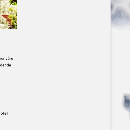
rer våre
eldende
otell