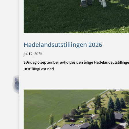
Hadelandsutstillingen 2026
jul 17, 2026
Søndag 6.september avholdes den årlige Hadelandsutstilling
utstilliingLast ned