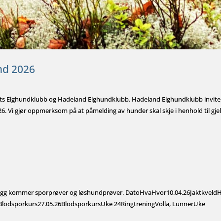
nd 2026
ts Elghundklubb og Hadeland Elghundklubb. Hadeland Elghundklubb invite
. Vi gjør oppmerksom på at påmelding av hunder skal skje i henhold til gj
i tillegg kommer sporprøver og løshundprøver. DatoHvaHvor10.04.26JaktkveldH
Blodsporkurs27.05.26BlodsporkursUke 24RingtreningVolla, LunnerUke