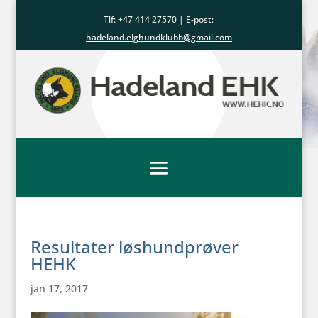
Tlf: +47
414 27570
| E-post:
hadeland.elghundklubb@gmail.com
Resultater løshundprøver
HEHK
jan 17, 2017