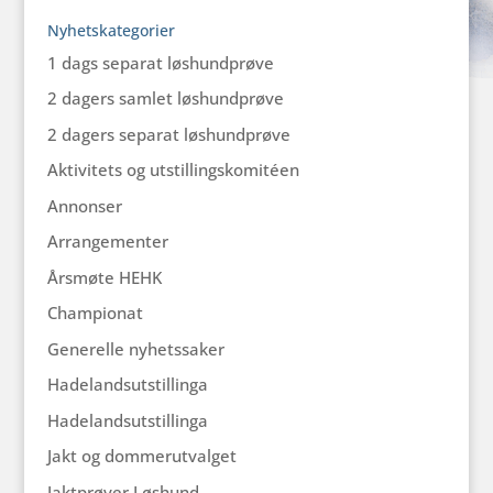
Nyhetskategorier
1 dags separat løshundprøve
2 dagers samlet løshundprøve
2 dagers separat løshundprøve
Aktivitets og utstillingskomitéen
Annonser
Arrangementer
Årsmøte HEHK
Championat
Generelle nyhetssaker
Hadelandsutstillinga
Hadelandsutstillinga
Jakt og dommerutvalget
Jaktprøver Løshund