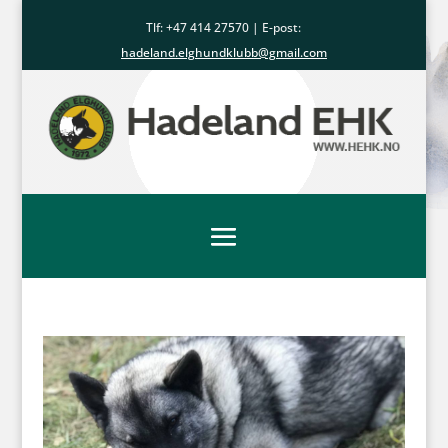
Tlf: +47
414 27570
| E-post:
hadeland.elghundklubb@gmail.com