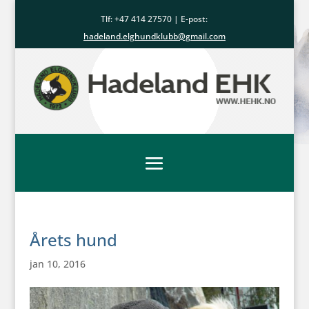
Tlf: +47
414 27570
| E-post:
hadeland.elghundklubb@gmail.com
Årets hund
jan 10, 2016