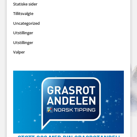
Statiske sider
Tillitsvalgte
Uncategorized
Utstillinger
Utstillinger
Valper