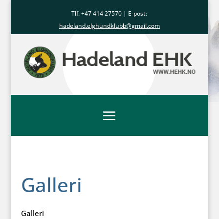
Tlf: +47
414 27570
| E-post:
hadeland.elghundklubb@gmail.com
Galleri
Galleri