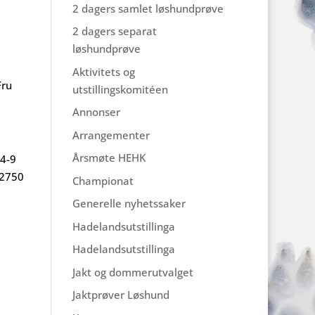
2 dagers samlet løshundprøve
2 dagers separat
løshundprøve
Aktivitets og
Fru
utstillingskomitéen
Annonser
Arrangementer
Årsmøte HEHK
4-9
 2750
Championat
Generelle nyhetssaker
Hadelandsutstillinga
Hadelandsutstillinga
Jakt og dommerutvalget
Jaktprøver Løshund