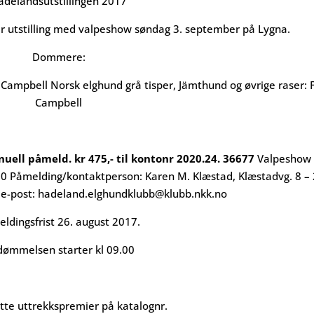
adelandsutstillingen 2017
r utstilling med valpeshow søndag 3. september på Lygna.
Dommere:
 Campbell Norsk elghund grå tisper, Jämthund og øvrige raser: 
Campbell
nuell påmeld. kr 475,- til kontonr 2020.24. 36677
Valpeshow 
.30 Påmelding/kontaktperson: Karen M. Klæstad, Klæstadvg. 8 –
/ e-post: hadeland.elghundklubb@klubb.nkk.no
ldingsfrist 26. august 2017.
ømmelsen starter kl 09.00
tte uttrekkspremier på katalognr.