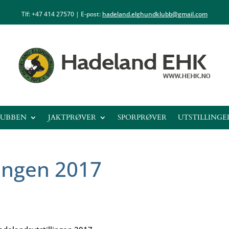
Tlf: +47
414 27570
| E-post:
hadeland.elghundklubb@gmail.com
LUBBEN
JAKTPRØVER
SPORPRØVER
UTSTILLINGE
ingen 2017