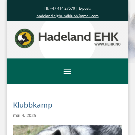
Tlf: +47
414 27570
| E-post:
hadeland.elghundklubb@gmail.com
Klubbkamp
mai 4, 2025