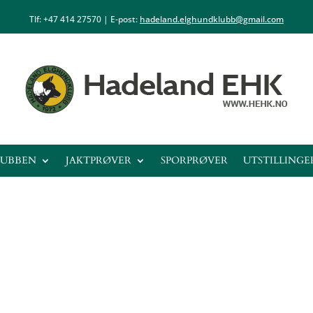
Tlf: +47
414 27570
| E-post:
hadeland.elghundklubb@gmail.com
LUBBEN
JAKTPRØVER
SPORPRØVER
UTSTILLINGE