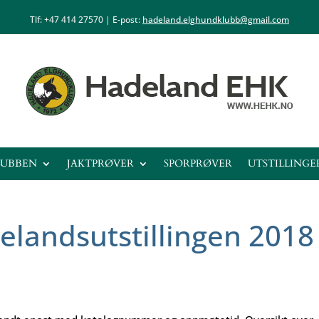
Tlf: +47
414 27570
| E-post:
hadeland.elghundklubb@gmail.com
LUBBEN
JAKTPRØVER
SPORPRØVER
UTSTILLINGE
landsutstillingen 2018