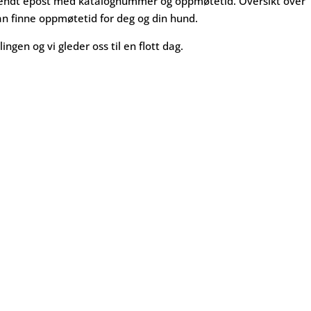
tilsendt epost med katalognummer og oppmøtetid. Oversikt over
an finne oppmøtetid for deg og din hund.
lingen og vi gleder oss til en flott dag.