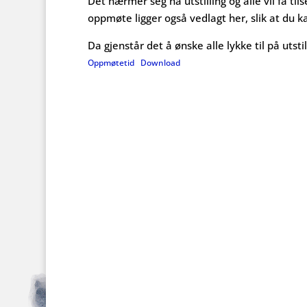
Det nærmer seg nå utstilling og alle vil få 
oppmøte ligger også vedlagt her, slik at du k
Da gjenstår det å ønske alle lykke til på utstil
Oppmøtetid
Download