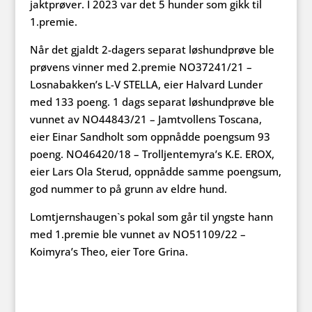
jaktprøver. I 2023 var det 5 hunder som gikk til
1.premie.
Når det gjaldt 2-dagers separat løshundprøve ble
prøvens vinner med 2.premie NO37241/21 –
Losnabakken’s L-V STELLA, eier Halvard Lunder
med 133 poeng. 1 dags separat løshundprøve ble
vunnet av NO44843/21 – Jamtvollens Toscana,
eier Einar Sandholt som oppnådde poengsum 93
poeng. NO46420/18 – Trolljentemyra’s K.E. EROX,
eier Lars Ola Sterud, oppnådde samme poengsum,
god nummer to på grunn av eldre hund.
Lomtjernshaugen`s pokal som går til yngste hann
med 1.premie ble vunnet av NO51109/22 –
Koimyra’s Theo, eier Tore Grina.