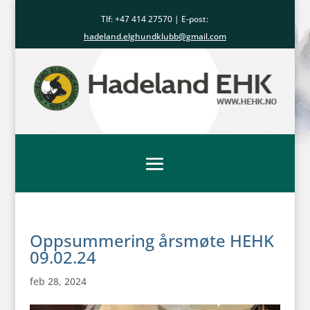
Tlf: +47
414 27570
| E-post:
hadeland.elghundklubb@gmail.com
Oppsummering årsmøte HEHK
09.02.24
feb 28, 2024