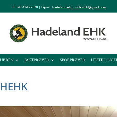
Tlf: +47
414 27570
| E-post:
hadeland.elghundklubb@gmail.com
LUBBEN
JAKTPRØVER
SPORPRØVER
UTSTILLINGE
 HEHK