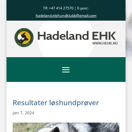
Tlf: +47
414 27570
| E-post:
hadeland.elghundklubb@gmail.com
Resultater løshundprøver
jan 7, 2024