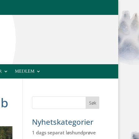
R
MEDLEM
bb
Nyhetskategorier
1 dags separat løshundprøve