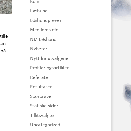
Kurs
Løshund
Løshundprøver
Medllemsinfo
ille
NM Løshund
kan
Nyheter
 på
Nytt fra utvalgene
Profileringsartikler
Referater
Resultater
Sporprøver
Statiske sider
Tillitsvalgte
Uncategorized