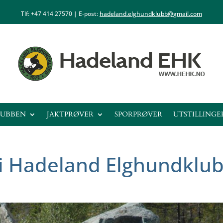
Tlf: +47
414 27570
| E-post:
hadeland.elghundklubb@gmail.com
LUBBEN
JAKTPRØVER
SPORPRØVER
UTSTILLINGE
i Hadeland Elghundklu